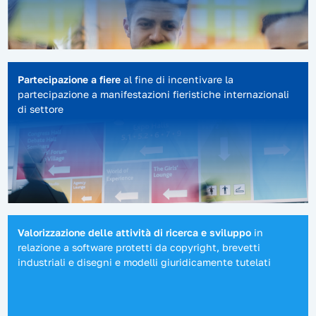
Partecipazione a fiere
al fine di incentivare la
partecipazione a manifestazioni fieristiche internazionali
di settore
Valorizzazione delle attività di ricerca e sviluppo
in
relazione a software protetti da copyright, brevetti
industriali e disegni e modelli giuridicamente tutelati